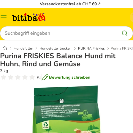
Versandkostenfrei ab CHF 69.-*
Menü
Suchen
Hundefutter
Hundefutter trocken
PURINA Friskies
Purina FRISK
Purina FRISKIES Balance Hund mit
Huhn, Rind und Gemüse
3 kg
Bewertung schreiben
(
0
)