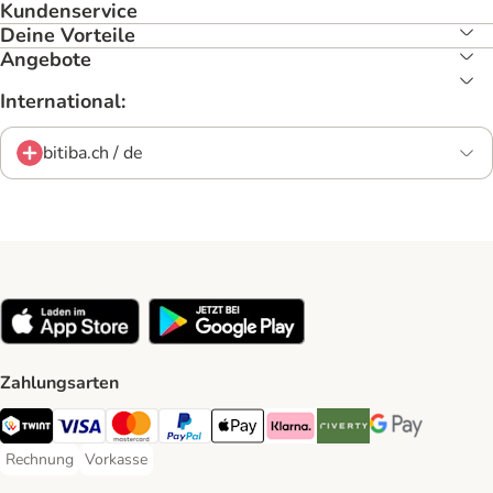
Kundenservice
Deine Vorteile
Angebote
International:
bitiba.ch / de
Zahlungsarten
TWINT Payment Method
Visa Payment Method
MasterCard Payment Method
PayPal Payment Method
Apple Pay Payment Method
Klarna Payment Method
Riverty Payment Method
Google Pay Paym
Rechnung
Vorkasse
Rechnung Payment Method
Vorkasse Payment Method