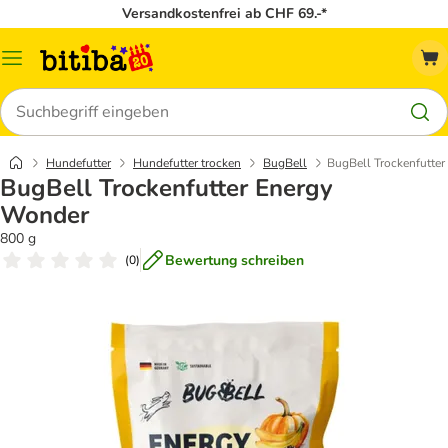
Versandkostenfrei ab CHF 69.-*
Menü
Suchen
Hundefutter
Hundefutter trocken
BugBell
BugBell Trockenfutte
BugBell Trockenfutter Energy
Wonder
800 g
Bewertung schreiben
(
0
)