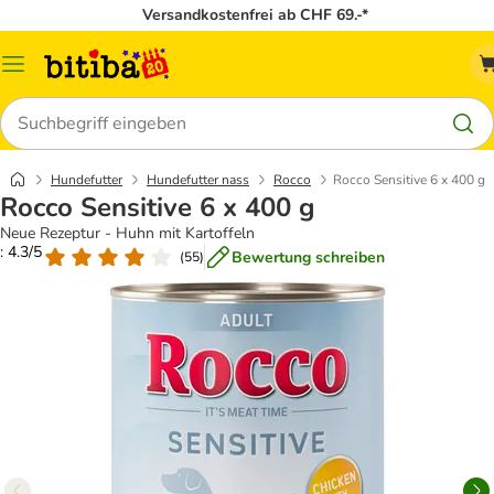
Versandkostenfrei ab CHF 69.-*
Menü
Suchen
Hundefutter
Hundefutter nass
Rocco
Rocco Sensitive 6 x 400 g
Rocco Sensitive 6 x 400 g
Neue Rezeptur - Huhn mit Kartoffeln
: 4.3/5
Bewertung schreiben
(
55
)