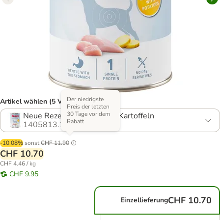
Der niedrigste
Artikel wählen (5 Varianten)
Preis der letzten
30 Tage vor dem
Neue Rezeptur - Huhn mit Kartoffeln
Rabatt
1405813.13
-10.08%
sonst
CHF 11.90
CHF 10.70
CHF 4.46 / kg
CHF 9.95
CHF 10.70
Einzellieferung