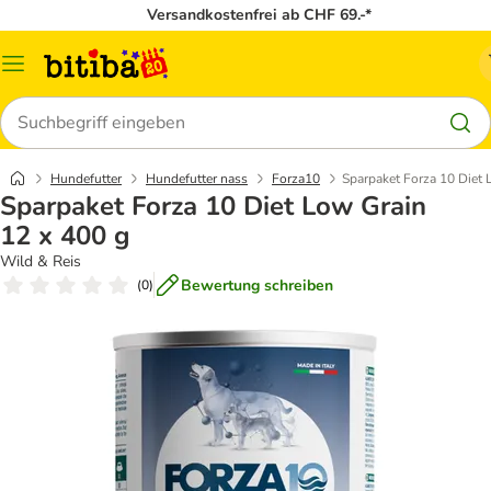
Versandkostenfrei ab CHF 69.-*
Menü
Suchen
Hundefutter
Hundefutter nass
Forza10
Sparpaket Forza 10 Diet 
Sparpaket Forza 10 Diet Low Grain
12 x 400 g
Wild & Reis
Bewertung schreiben
(
0
)