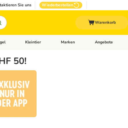
taktieren Sie uns
Wiederbestellen
Warenkorb
gel
Kleintier
Marken
Angebote
orie-Menü öffnen: Veterinär- und Diätfutter
Kategorie-Menü öffnen: Vogel
Kategorie-Menü öffnen: Kleintier
Kategorie-Menü öffn
CHF 50!