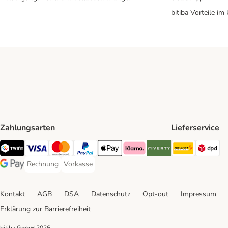
bitiba Vorteile im
Zahlungsarten
Lieferservice
Die Post 
DP
TWINT Payment Method
Visa Payment Method
MasterCard Payment Method
PayPal Payment Method
Apple Pay Payment Method
Klarna Payment Method
Riverty Payment Method
Rechnung
Vorkasse
Rechnung Payment Method
Vorkasse Payment Method
Google Pay Payment Method
Kontakt
AGB
DSA
Datenschutz
Opt-out
Impressum
Erklärung zur Barrierefreiheit