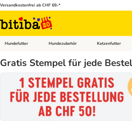
Versandkostenfrei ab CHF 69.-*
Hundefutter
Hundezubehör
Katzenfutter
Kategorie-Menü öffnen: Hundefutter
Kategorie-Menü öffn
Gratis Stempel für jede Beste