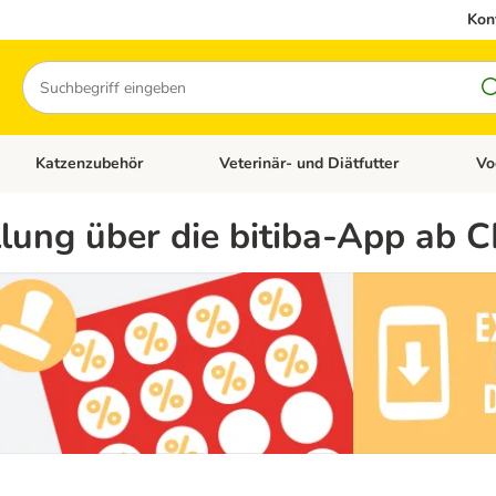
Kon
Suchen
Katzenzubehör
Veterinär- und Diätfutter
Vo
en: Hundezubehör
Kategorie-Menü öffnen: Katzenfutter
Kategorie-Menü öffnen: Katzenzubehör
Kateg
llung über die bitiba-App ab 