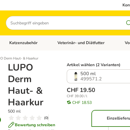
Kon
Suchen
Katzenzubehör
Veterinär- und Diätfutter
Vo
en: Hundezubehör
Kategorie-Menü öffnen: Katzenfutter
Kategorie-Menü öffnen: Katzenzubehör
Kateg
O Derm Haut- & Haarkur
LUPO
Artikel wählen (2 Varianten)
500 ml
Derm
499571.2
Haut- &
CHF 19.50
CHF 39.00 / l
Haarkur
CHF 18.53
500 ml
(
0
)
Einzelliefer
Bewertung schreiben