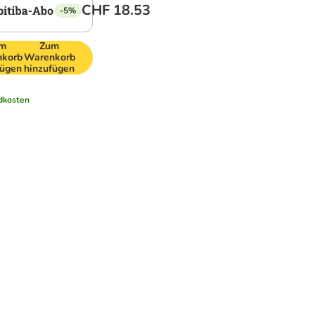
CHF 18.53
-5%
m
Zum
korb
Warenkorb
fügen
hinzufügen
dkosten