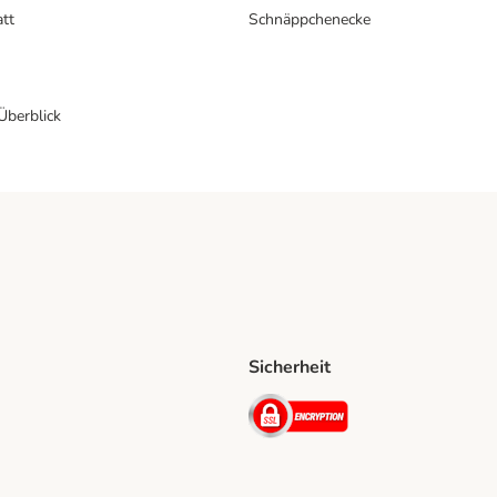
att
Schnäppchenecke
 Überblick
Sicherheit
Shipping Method
D Shipping Method
Security