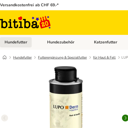
Versandkostenfrei ab CHF 69.-*
Hundefutter
Hundezubehör
Katzenfutter
Kategorie-Menü öffnen: Hundefutter
Kategorie-Menü öffn
Hundefutter
Futterergänzung & Spezialfutter
für Haut & Fell
LUP