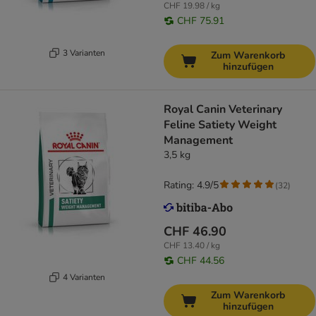
CHF 19.98 / kg
CHF 75.91
3 Varianten
Zum Warenkorb
hinzufügen
Royal Canin Veterinary
Feline Satiety Weight
Management
3,5 kg
Rating: 4.9/5
(
32
)
CHF 46.90
CHF 13.40 / kg
CHF 44.56
4 Varianten
Zum Warenkorb
hinzufügen