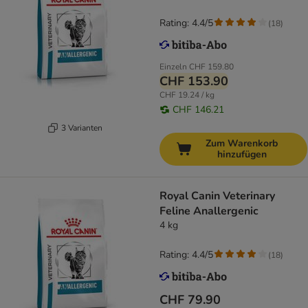
Rating: 4.4/5
(
18
)
Einzeln
CHF 159.80
CHF 153.90
CHF 19.24 / kg
CHF 146.21
3 Varianten
Zum Warenkorb
hinzufügen
Royal Canin Veterinary
Feline Anallergenic
4 kg
Rating: 4.4/5
(
18
)
CHF 79.90