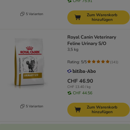
CHF 75.91
5 Varianten
Zum Warenkorb
hinzufügen
Royal Canin Veterinary
Feline Urinary S/O
3,5 kg
Rating: 5/5
(
141
)
CHF 46.90
CHF 13.40 / kg
CHF 44.56
5 Varianten
Zum Warenkorb
hinzufügen