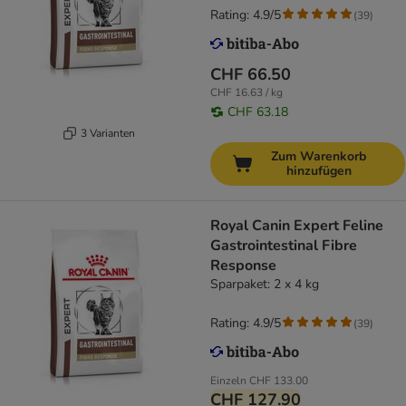
Rating: 4.9/5
(
39
)
CHF 66.50
CHF 16.63 / kg
CHF 63.18
3 Varianten
Zum Warenkorb
hinzufügen
Royal Canin Expert Feline
Gastrointestinal Fibre
Response
Sparpaket: 2 x 4 kg
Rating: 4.9/5
(
39
)
Einzeln
CHF 133.00
CHF 127.90