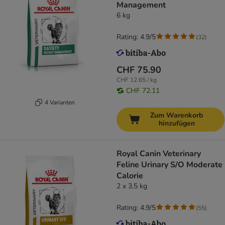
Management
6 kg
Rating: 4.9/5
(
32
)
CHF 75.90
CHF 12.65 / kg
CHF 72.11
4 Varianten
Zum Warenkorb
hinzufügen
Royal Canin Veterinary
Feline Urinary S/O Moderate
Calorie
2 x 3,5 kg
Rating: 4.9/5
(
55
)