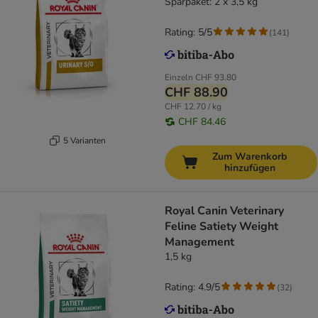
Sparpaket: 2 x 3,5 kg
Rating: 5/5
(
141
)
Einzeln
CHF 93.80
CHF 88.90
CHF 12.70 / kg
CHF 84.46
5 Varianten
Zum Warenkorb
hinzufügen
Royal Canin Veterinary
Feline Satiety Weight
Management
1,5 kg
Rating: 4.9/5
(
32
)