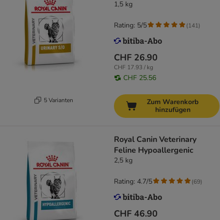
1,5 kg
Rating: 5/5
(
141
)
CHF 26.90
CHF 17.93 / kg
CHF 25.56
5 Varianten
Zum Warenkorb
hinzufügen
Royal Canin Veterinary
Feline Hypoallergenic
2,5 kg
Rating: 4.7/5
(
69
)
CHF 46.90