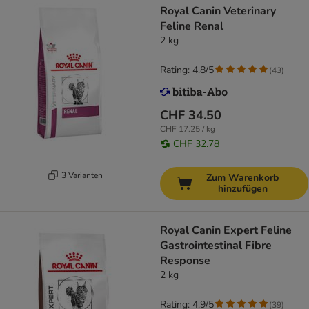
Royal Canin Veterinary
Feline Renal
2 kg
Rating: 4.8/5
(
43
)
CHF 34.50
CHF 17.25 / kg
CHF 32.78
3 Varianten
Zum Warenkorb
hinzufügen
Royal Canin Expert Feline
Gastrointestinal Fibre
Response
2 kg
Rating: 4.9/5
(
39
)