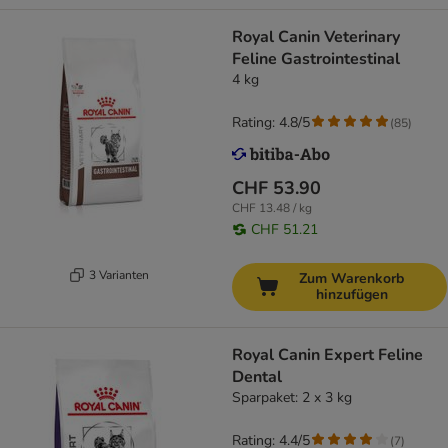
Royal Canin Veterinary
Feline Gastrointestinal
4 kg
Rating: 4.8/5
(
85
)
CHF 53.90
CHF 13.48 / kg
CHF 51.21
3 Varianten
Zum Warenkorb
hinzufügen
Royal Canin Expert Feline
Dental
Sparpaket: 2 x 3 kg
Rating: 4.4/5
(
7
)