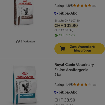
Rating: 4.8/5
(
85
)
Einzeln
CHF 107.80
CHF 102.90
CHF 12.86 / kg
CHF 97.76
3 Varianten
Zum Warenkorb
hinzufügen
Royal Canin Veterinary
Feline Anallergenic
2 kg
Rating: 4.4/5
(
18
)
CHF 38.50
CHF 19.25 / kg