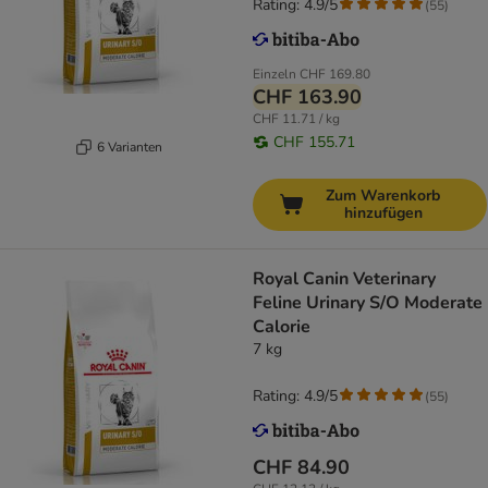
Rating: 4.9/5
(
55
)
Einzeln
CHF 169.80
CHF 163.90
CHF 11.71 / kg
CHF 155.71
6 Varianten
Zum Warenkorb
hinzufügen
Royal Canin Veterinary
Feline Urinary S/O Moderate
Calorie
7 kg
Rating: 4.9/5
(
55
)
CHF 84.90