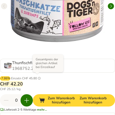
Gesamtpreis der
Thunfischfilet & Shrimps
gleichen Artikel
bei Einzelkauf
1968752.2
-7.86%
Einzeln
CHF 45.80
CHF 42.20
CHF 25.12 / kg
Zum Warenkorb
Zum Warenkorb
hinzufügen
hinzufügen
Lieferzeit 2-5 Werktage
mehr...