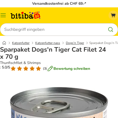
Versandkostenfrei ab CHF 69.-*
Menü
Suchen
Katzenfutter
Katzenfutter nass
Dogs'n Tiger
Sparpaket Dogs'n Tig
Sparpaket Dogs'n Tiger Cat Filet 24
x 70 g
Thunfischfilet & Shrimps
: 5.0/5
Bewertung schreiben
(
3
)