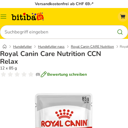
Versandkostenfrei ab CHF 69.-*
Menü
Suchen
Hundefutter
Hundefutter nass
Royal Canin CARE Nutrition
Royal
Royal Canin Care Nutrition CCN
Relax
12 x 85 g
Bewertung schreiben
(
0
)