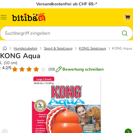
Versandkostenfrei ab CHF 69.-*
Menü
Suchen
Hundezubehör
Sport & Spielzeug
KONG Spielzeug
KONG Aqua
KONG Aqua
L (10 cm)
: 4.2/5
Bewertung schreiben
(
33
)