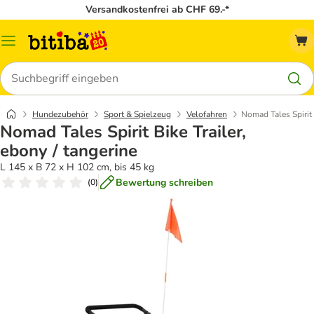
Versandkostenfrei ab CHF 69.-*
Menü
Suchen
Hundezubehör
Sport & Spielzeug
Velofahren
Nomad Tales Spirit 
Nomad Tales Spirit Bike Trailer,
ebony / tangerine
L 145 x B 72 x H 102 cm, bis 45 kg
Bewertung schreiben
(
0
)