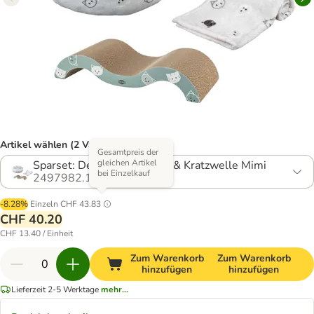
Artikel wählen (2 Varianten)
Gesamtpreis der
gleichen Artikel
Sparset: Decke, Katzenbett & Kratzwelle Mimi
bei Einzelkauf
2497982.1
-8.28%
Einzeln
CHF 43.83
CHF 40.20
CHF 13.40 / Einheit
Zum Warenkorb
Zum Warenkorb
hinzufügen
hinzufügen
Lieferzeit 2-5 Werktage
mehr...