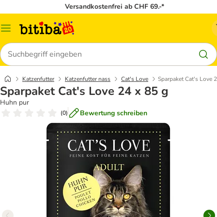
Versandkostenfrei ab CHF 69.-*
Menü
Suchen
Katzenfutter
Katzenfutter nass
Cat's Love
Sparpaket Cat's Love 2
Sparpaket Cat's Love 24 x 85 g
Huhn pur
Bewertung schreiben
(
0
)