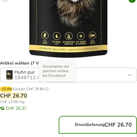
Artikel wählen (7 Varianten)
Gesamtpreis der
gleichen Artikel
Huhn pur
bei Einzelkauf
1849712.4
-10.4%
Einzeln
CHF 29.80
CHF 26.70
CHF 13.09 / kg
CHF 25.37
CHF 26.70
Einzellieferung