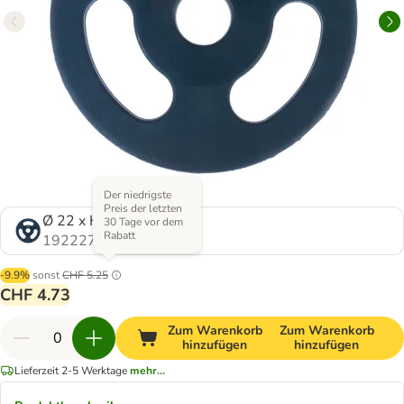
Der niedrigste
Preis der letzten
Ø 22 x H 1,25 cm
30 Tage vor dem
Rabatt
1922279.0
-9.9%
sonst
CHF 5.25
CHF 4.73
Zum Warenkorb
Zum Warenkorb
hinzufügen
hinzufügen
Lieferzeit 2-5 Werktage
mehr...