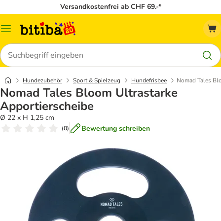
Versandkostenfrei ab CHF 69.-*
Menü
Suchen
Hundezubehör
Sport & Spielzeug
Hundefrisbee
Nomad Tales Blo
Nomad Tales Bloom Ultrastarke
Apportierscheibe
Ø 22 x H 1,25 cm
Bewertung schreiben
(
0
)