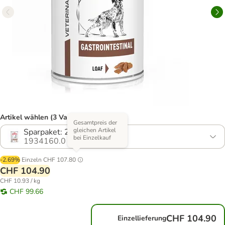
Artikel wählen (3 Varianten)
Gesamtpreis der
gleichen Artikel
Sparpaket: 24 x 400 g
bei Einzelkauf
1934160.0
-2.69%
Einzeln
CHF 107.80
CHF 104.90
CHF 10.93 / kg
CHF 99.66
CHF 104.90
Einzellieferung