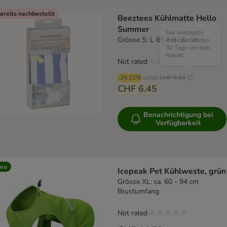
ereits nachbestellt
Beeztees Kühlmatte Hello
Summer
Der niedrigste
Grösse S: L 65 x B 50 cm
Preis der letzten
30 Tage vor dem
Rabatt
Not rated
-24.12%
sonst
CHF 8.50
CHF 6.45
Benachrichtigung bei
Verfügbarkeit
eu
Icepeak Pet Kühlweste, grün
Grösse XL: ca. 60 - 94 cm
Brustumfang
Not rated