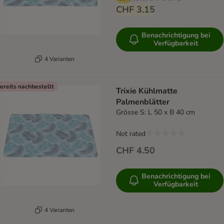
CHF 3.15
Benachrichtigung bei
Verfügbarkeit
4 Varianten
ereits nachbestellt
Trixie Kühlmatte
Palmenblätter
Grösse S: L 50 x B 40 cm
Not rated
CHF 4.50
Benachrichtigung bei
Verfügbarkeit
4 Varianten