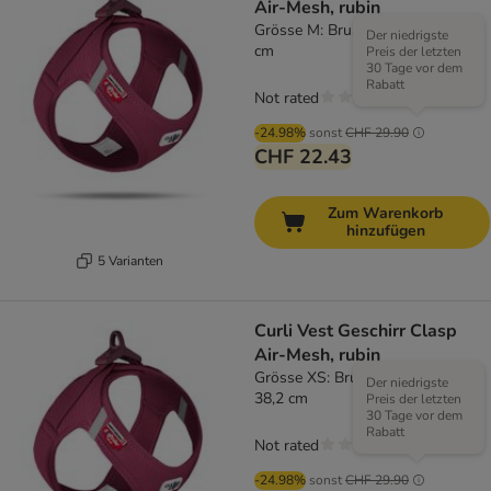
Air-Mesh, rubin
Grösse M: Brustumfang 43,4 - 49
Der niedrigste
cm
Preis der letzten
30 Tage vor dem
Rabatt
Not rated
-24.98%
sonst
CHF 29.90
CHF 22.43
Zum Warenkorb
hinzufügen
5 Varianten
Curli Vest Geschirr Clasp
Air-Mesh, rubin
Grösse XS: Brustumfang 33,9 -
Der niedrigste
38,2 cm
Preis der letzten
30 Tage vor dem
Rabatt
Not rated
-24.98%
sonst
CHF 29.90