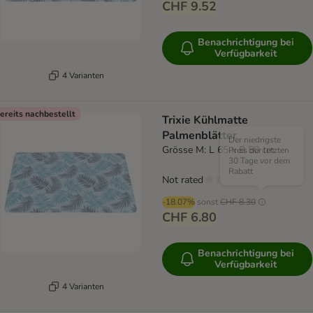
CHF 9.52
Benachrichtigung bei
Verfügbarkeit
4 Varianten
ereits nachbestellt
Trixie Kühlmatte
Palmenblätter
Der niedrigste
Grösse M: L 65 x B 50 cm
Preis der letzten
30 Tage vor dem
Rabatt
Not rated
-18.07%
sonst
CHF 8.30
CHF 6.80
Benachrichtigung bei
Verfügbarkeit
4 Varianten