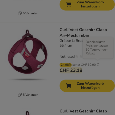
Zum Warenkorb
hinzufügen
5 Varianten
Curli Vest Geschirr Clasp
Air-Mesh, rubin
Grösse L: Brustumfang 49,1 -
Der niedrigste
55,4 cm
Preis der letzten
30 Tage vor dem
Rabatt
Not rated
-24.98%
sonst
CHF 30.90
CHF 23.18
Zum Warenkorb
hinzufügen
5 Varianten
Curli Vest Geschirr Clasp