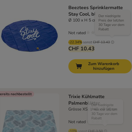
Beeztees Sprinklermatte
Stay Cool, blau
Der niedrigste
Ø 100 x H 5 cm
Preis der letzten
30 Tage vor dem
Rabatt
Not rated
-22.34%
sonst
CHF 13.43
CHF 10.43
Zum Warenkorb
hinzufügen
ereits nachbestellt
Trixie Kühlmatte
Palmenblätter
Der niedrigste
Grösse XS: L 40 x B 30 cm
Preis der letzten
30 Tage vor dem
Rabatt
Not rated
-10%
sonst
CHF 3.50