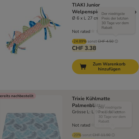
TIAKI Junior
Welpenspielzeug Beissstab
Der niedrigste
Ø 6 x L 27 cm
Preis der letzten
30 Tage vor dem
Rabatt
Not rated
-24.89%
sonst
CHF 4.50
CHF 3.38
Zum Warenkorb
hinzufügen
ereits nachbestellt
Trixie Kühlmatte
Palmenblätter
Der niedrigste
Grösse L: L 90 x B 50 cm
Preis der letzten
30 Tage vor dem
Rabatt
Not rated
-20%
sonst
CHF 11.90