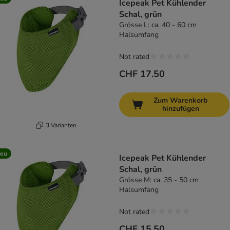
Icepeak Pet Kühlender
Schal, grün
Grösse L: ca. 40 - 60 cm
Halsumfang
Not rated
CHF 17.50
Zum Warenkorb
hinzufügen
3 Varianten
eu
Icepeak Pet Kühlender
Schal, grün
Grösse M: ca. 35 - 50 cm
Halsumfang
Not rated
CHF 15.50