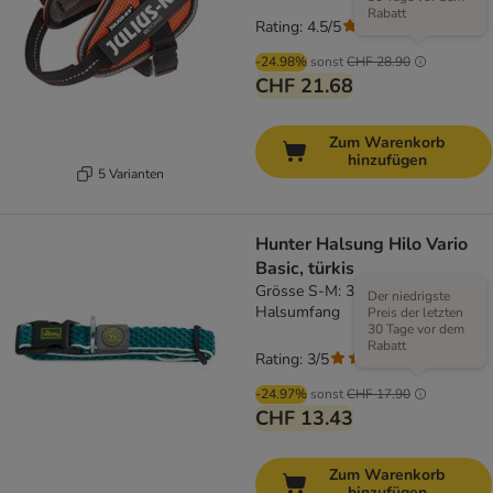
Rabatt
Rating: 4.5/5
(
2
)
-24.98%
sonst
CHF 28.90
CHF 21.68
Zum Warenkorb
hinzufügen
5 Varianten
Hunter Halsung Hilo Vario
Basic, türkis
Grösse S-M: 30 - 43 cm
Der niedrigste
Halsumfang
Preis der letzten
30 Tage vor dem
Rabatt
Rating: 3/5
(
1
)
-24.97%
sonst
CHF 17.90
CHF 13.43
Zum Warenkorb
hinzufügen