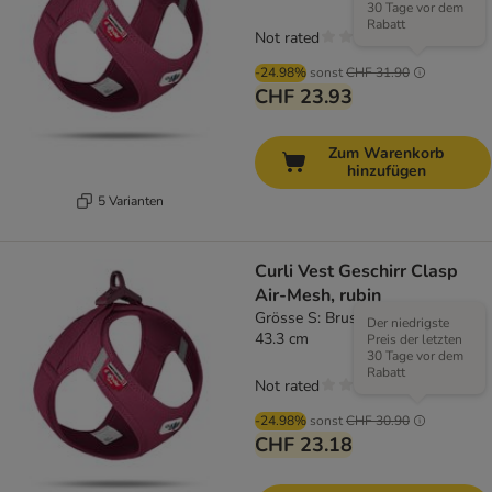
30 Tage vor dem
Rabatt
Not rated
-24.98%
sonst
CHF 31.90
CHF 23.93
Zum Warenkorb
hinzufügen
5 Varianten
Curli Vest Geschirr Clasp
Air-Mesh, rubin
Grösse S: Brustumfang 38,3 -
Der niedrigste
43.3 cm
Preis der letzten
30 Tage vor dem
Rabatt
Not rated
-24.98%
sonst
CHF 30.90
CHF 23.18