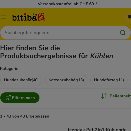
Versandkostenfrei ab CHF 69.-*
Menü
Suchen
Hier finden Sie die
Produktsuchergebnisse für
Kühlen
Kategorie
Hundezubehör
(
40
)
Katzenzubehör
(
13
)
Hundefutter
(
11
)
Beliebtheit
Filtern nach
1 - 43 von 43 Ergebnissen
Icepeak Pet 2In1 Kühlende