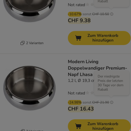
Rabatt
Not rated
-10.67%
sonst
CHF 10.50
CHF 9.38
Zum Warenkorb
hinzufügen
2 Varianten
Modern Living
Doppelwandiger Premium-
Napf Lhasa
Der niedrigste
1,2 l, Ø 19,3 cm
Preis der letzten
30 Tage vor dem
Rabatt
Not rated
-24.98%
sonst
CHF 21.90
CHF 16.43
Zum Warenkorb
hinzufügen