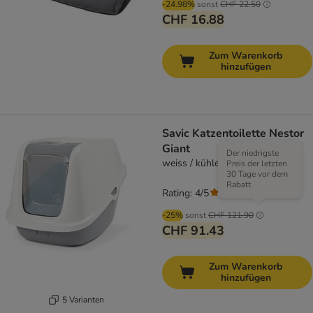
-24.98%
sonst
CHF 22.50
CHF 16.88
Zum Warenkorb
hinzufügen
Savic Katzentoilette Nestor
Giant
Der niedrigste
weiss / kühles Grau
Preis der letzten
30 Tage vor dem
Rabatt
Rating: 4/5
(
3
)
-25%
sonst
CHF 121.90
CHF 91.43
Zum Warenkorb
hinzufügen
5 Varianten