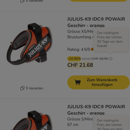
5 Varianten
JULIUS-K9 IDC® POWAIR
Geschirr - orange
Grösse XS/Mini-Mini:
Der niedrigste
Brustumfang 40 - 53 cm
Preis der letzten
30 Tage vor dem
Rabatt
Rating: 4.5/5
(
2
)
-24.98%
sonst
CHF 28.90
CHF 21.68
Zum Warenkorb
hinzufügen
5 Varianten
JULIUS-K9 IDC® POWAIR
Geschirr - orange
Grösse S/Mini: Brustumfang 49 -
Der niedrigste
67 cm
Preis der letzten
30 Tage vor dem