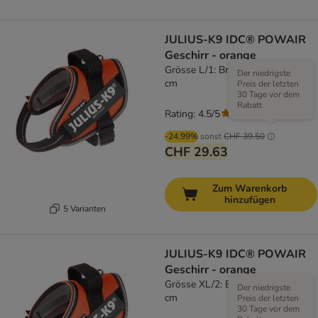
JULIUS-K9 IDC® POWAIR
Geschirr - orange
Grösse L/1: Brustumfang 63 - 85
Der niedrigste
cm
Preis der letzten
30 Tage vor dem
Rabatt
Rating: 4.5/5
(
2
)
-24.99%
sonst
CHF 39.50
CHF 29.63
Zum Warenkorb
hinzufügen
5 Varianten
JULIUS-K9 IDC® POWAIR
Geschirr - orange
Grösse XL/2: Brustumfang 71-96
Der niedrigste
cm
Preis der letzten
30 Tage vor dem