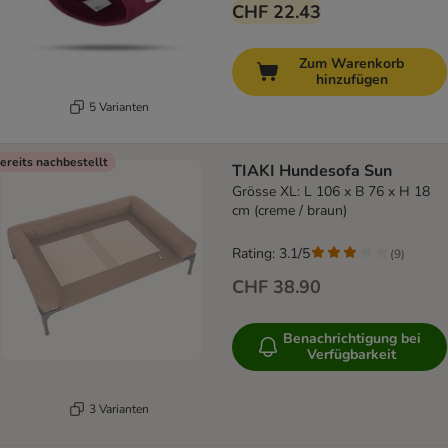
CHF 22.43
Zum Warenkorb
hinzufügen
5 Varianten
ereits nachbestellt
TIAKI Hundesofa Sun
Grösse XL: L 106 x B 76 x H 18
cm (creme / braun)
Rating: 3.1/5
(
9
)
CHF 38.90
Benachrichtigung bei
Verfügbarkeit
3 Varianten