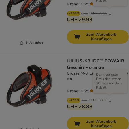
Rabatt
Rating: 4.5/5
(
2
)
-24.99%
sonst
CHF 39.90
CHF 29.93
Zum Warenkorb
hinzufügen
5 Varianten
JULIUS-K9 IDC® POWAIR
Geschirr - orange
Grösse M/0: Brustumfang 58 - 76
Der niedrigste
cm
Preis der letzten
30 Tage vor dem
Rabatt
Rating: 4.5/5
(
2
)
-24.99%
sonst
CHF 38.50
CHF 28.88
Zum Warenkorb
hinzufügen