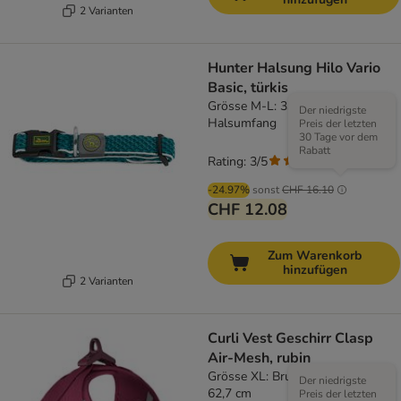
2 Varianten
Hunter Halsung Hilo Vario
Basic, türkis
Grösse M-L: 33 - 50 cm
Der niedrigste
Halsumfang
Preis der letzten
30 Tage vor dem
Rabatt
Rating: 3/5
(
1
)
-24.97%
sonst
CHF 16.10
CHF 12.08
Zum Warenkorb
hinzufügen
2 Varianten
Curli Vest Geschirr Clasp
Air-Mesh, rubin
Grösse XL: Brustumfang 55,5 -
Der niedrigste
62,7 cm
Preis der letzten