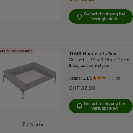
Benachrichtigung bei
Verfügbarkeit
ereits nachbestellt
TIAKI Hundesofa Sun
Grösse L: L 91 x B 76 x H 18 cm
(hellgrau / dunkelgrau)
Rating: 3.1/5
(
9
)
CHF 32.90
Benachrichtigung bei
Verfügbarkeit
3 Varianten