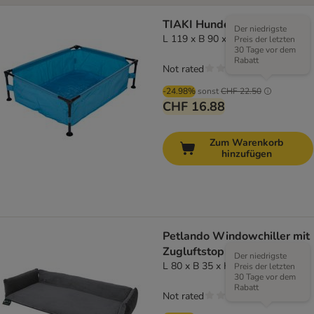
TIAKI Hundepool Square
Der niedrigste
L 119 x B 90 x H 33 cm
Preis der letzten
30 Tage vor dem
Rabatt
Not rated
-24.98%
sonst
CHF 22.50
CHF 16.88
Zum Warenkorb
hinzufügen
Petlando Windowchiller mit
Zugluftstop
Der niedrigste
L 80 x B 35 x H 4 cm
Preis der letzten
30 Tage vor dem
Rabatt
Not rated