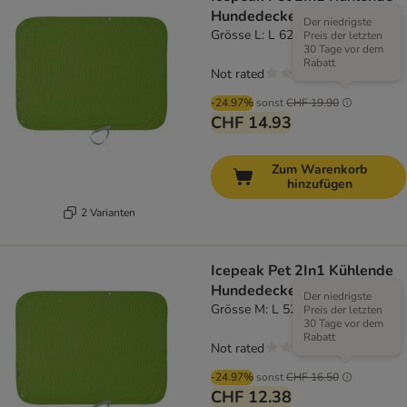
Hundedecke, grün
Der niedrigste
Grösse L: L 62 x B 84 cm
Preis der letzten
30 Tage vor dem
Rabatt
Not rated
-24.97%
sonst
CHF 19.90
CHF 14.93
Zum Warenkorb
hinzufügen
2 Varianten
Icepeak Pet 2In1 Kühlende
Hundedecke, grün
Der niedrigste
Grösse M: L 52 x B 62 cm
Preis der letzten
30 Tage vor dem
Rabatt
Not rated
-24.97%
sonst
CHF 16.50
CHF 12.38