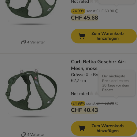
Not rated
-24.99%
sonst
CHF 60.90
CHF 45.68
Zum Warenkorb
hinzufügen
4 Varianten
Curli Belka Geschirr Air-
Mesh, moss
Grösse XL: Brustumfang 55,5 –
Der niedrigste
62,7 cm
Preis der letzten
30 Tage vor dem
Rabatt
Not rated
-24.99%
sonst
CHF 53.90
CHF 40.43
Zum Warenkorb
hinzufügen
4 Varianten