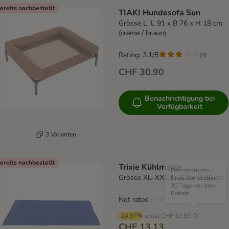
ereits nachbestellt
TIAKI Hundesofa Sun
Grösse L: L 91 x B 76 x H 18 cm
(creme / braun)
Rating: 3.1/5
(
9
)
CHF 30.90
Benachrichtigung bei
Verfügbarkeit
3 Varianten
ereits nachbestellt
Trixie Kühlmatte
Der niedrigste
Grösse XL–XXL: L 100 x B 60 cm
Preis der letzten
30 Tage vor dem
Rabatt
Not rated
-24.97%
sonst
CHF 17.50
CHF 13.13