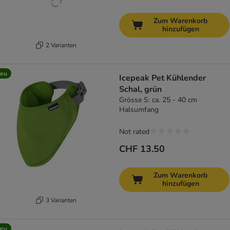
Zum Warenkorb
hinzufügen
2 Varianten
eu
Icepeak Pet Kühlender
Schal, grün
Grösse S: ca. 25 - 40 cm
Halsumfang
Not rated
CHF 13.50
Zum Warenkorb
hinzufügen
3 Varianten
eu