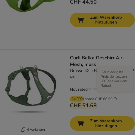
CHF 44.50
Zum Warenkorb
hinzufügen
Curli Belka Geschirr Air-
Mesh, moss
Grösse 4XL: Brustumfang 79 – 92
Der niedrigste
cm
Preis der letzten
30 Tage vor dem
Rabatt
Not rated
-24.99%
sonst
CHF 68.90
CHF 51.68
Zum Warenkorb
hinzufügen
4 Varianten