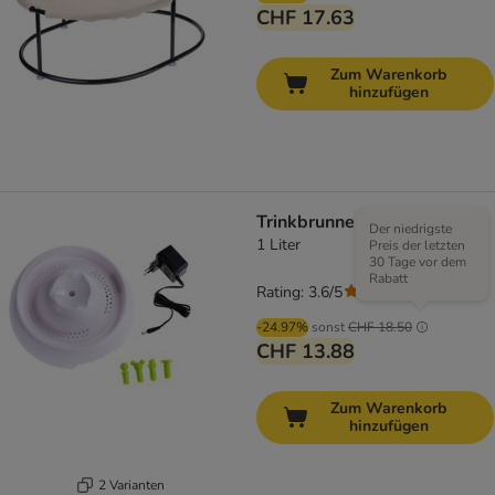
CHF 17.63
Zum Warenkorb
hinzufügen
Trinkbrunnen Neptun
Der niedrigste
1 Liter
Preis der letzten
30 Tage vor dem
Rabatt
Rating: 3.6/5
(
27
)
-24.97%
sonst
CHF 18.50
CHF 13.88
Zum Warenkorb
hinzufügen
2 Varianten