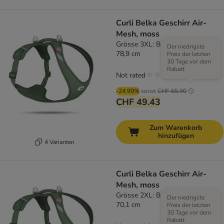
Curli Belka Geschirr Air-
Mesh, moss
Grösse 3XL: Brustumfang 70,2 –
Der niedrigste
78,9 cm
Preis der letzten
30 Tage vor dem
Rabatt
Not rated
-24.99%
sonst
CHF 65.90
CHF 49.43
Zum Warenkorb
hinzufügen
4 Varianten
Curli Belka Geschirr Air-
Mesh, moss
Grösse 2XL: Brustumfang 62,8 –
Der niedrigste
70,1 cm
Preis der letzten
30 Tage vor dem
Rabatt