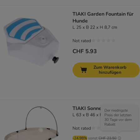
TIAKI Garden Fountain für
Hunde
L 25 x B 22 x H 8,7 cm
Not rated
CHF 5.93
Zum Warenkorb
hinzufügen
TIAKI Sonnenliege Sand
Der niedrigste
L 63 x B 46 x H 47 cm
Preis der letzten
30 Tage vor dem
Rabatt
Not rated
-24.98%
sonst
CHF 23.50