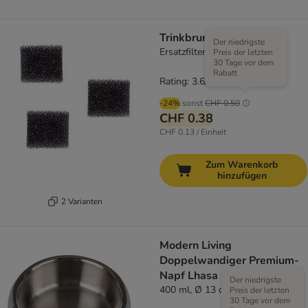
Trinkbrunnen Neptun
Der niedrigste
Ersatzfilter (3 Stück)
Preis der letzten
30 Tage vor dem
Rabatt
Rating: 3.6/5
(
27
)
-24%
sonst
CHF 0.50
CHF 0.38
CHF 0.13 / Einheit
Zum Warenkorb
hinzufügen
2 Varianten
Modern Living
Doppelwandiger Premium-
Napf Lhasa
Der niedrigste
400 ml, Ø 13 cm
Preis der letzten
30 Tage vor dem